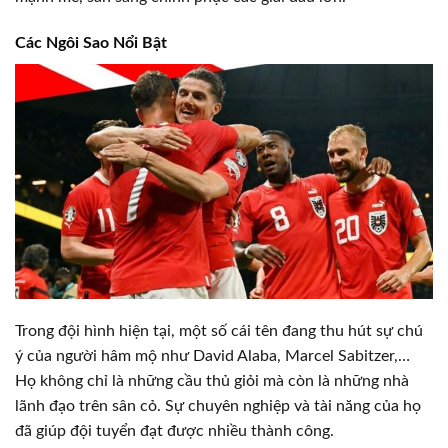
Các Ngôi Sao Nổi Bật
Trong đội hình hiện tại, một số cái tên đang thu hút sự chú
ý của người hâm mộ như David Alaba, Marcel Sabitzer,…
Họ không chỉ là những cầu thủ giỏi mà còn là những nhà
lãnh đạo trên sân cỏ. Sự chuyên nghiệp và tài năng của họ
đã giúp đội tuyển đạt được nhiều thành công.