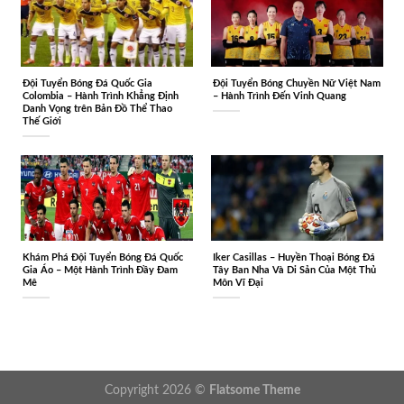
Đội Tuyển Bóng Đá Quốc Gia
Đội Tuyển Bóng Chuyền Nữ Việt Nam
Colombia – Hành Trình Khẳng Định
– Hành Trình Đến Vinh Quang
Danh Vọng trên Bản Đồ Thể Thao
Thế Giới
Khám Phá Đội Tuyển Bóng Đá Quốc
Iker Casillas – Huyền Thoại Bóng Đá
Gia Áo – Một Hành Trình Đầy Đam
Tây Ban Nha Và Di Sản Của Một Thủ
Mê
Môn Vĩ Đại
Copyright 2026 ©
Flatsome Theme