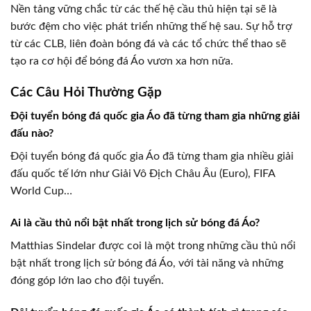
Nền tảng vững chắc từ các thế hệ cầu thủ hiện tại sẽ là
bước đệm cho việc phát triển những thế hệ sau. Sự hỗ trợ
từ các CLB, liên đoàn bóng đá và các tổ chức thể thao sẽ
tạo ra cơ hội để bóng đá Áo vươn xa hơn nữa.
Các Câu Hỏi Thường Gặp
Đội tuyển bóng đá quốc gia Áo đã từng tham gia những giải
đấu nào?
Đội tuyển bóng đá quốc gia Áo đã từng tham gia nhiều giải
đấu quốc tế lớn như Giải Vô Địch Châu Âu (Euro), FIFA
World Cup…
Ai là cầu thủ nổi bật nhất trong lịch sử bóng đá Áo?
Matthias Sindelar được coi là một trong những cầu thủ nổi
bật nhất trong lịch sử bóng đá Áo, với tài năng và những
đóng góp lớn lao cho đội tuyển.