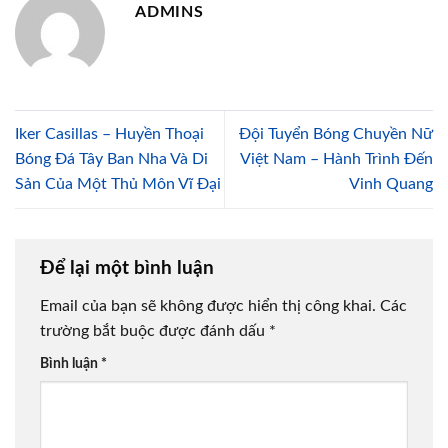
ADMINS
Iker Casillas – Huyền Thoại
Đội Tuyển Bóng Chuyền Nữ
Bóng Đá Tây Ban Nha Và Di
Việt Nam – Hành Trình Đến
Sản Của Một Thủ Môn Vĩ Đại
Vinh Quang
Để lại một bình luận
Email của bạn sẽ không được hiển thị công khai.
Các
trường bắt buộc được đánh dấu
*
Bình luận
*