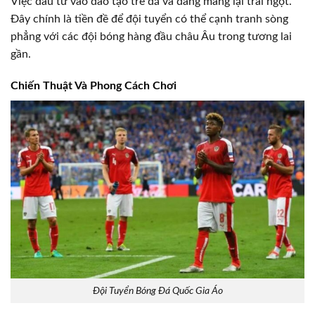
Việc đầu tư vào đào tạo trẻ đã và đang mang lại trái ngọt.
Đây chính là tiền đề để đội tuyển có thể cạnh tranh sòng
phẳng với các đội bóng hàng đầu châu Âu trong tương lai
gần.
Chiến Thuật Và Phong Cách Chơi
Đội Tuyển Bóng Đá Quốc Gia Áo