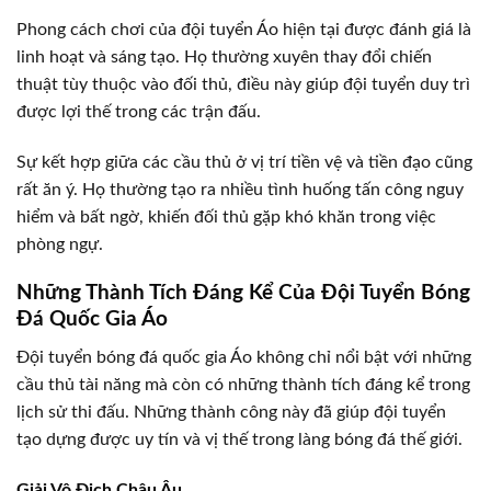
Phong cách chơi của đội tuyển Áo hiện tại được đánh giá là
linh hoạt và sáng tạo. Họ thường xuyên thay đổi chiến
thuật tùy thuộc vào đối thủ, điều này giúp đội tuyển duy trì
được lợi thế trong các trận đấu.
Sự kết hợp giữa các cầu thủ ở vị trí tiền vệ và tiền đạo cũng
rất ăn ý. Họ thường tạo ra nhiều tình huống tấn công nguy
hiểm và bất ngờ, khiến đối thủ gặp khó khăn trong việc
phòng ngự.
Những Thành Tích Đáng Kể Của Đội Tuyển Bóng
Đá Quốc Gia Áo
Đội tuyển bóng đá quốc gia Áo không chỉ nổi bật với những
cầu thủ tài năng mà còn có những thành tích đáng kể trong
lịch sử thi đấu. Những thành công này đã giúp đội tuyển
tạo dựng được uy tín và vị thế trong làng bóng đá thế giới.
Giải Vô Địch Châu Âu