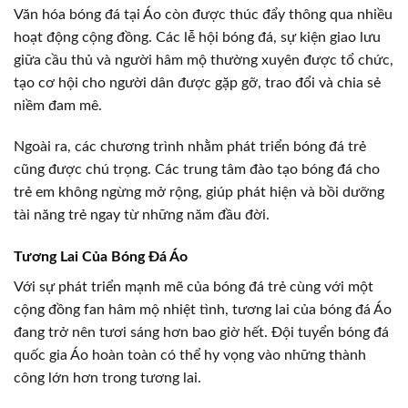
Văn hóa bóng đá tại Áo còn được thúc đẩy thông qua nhiều
hoạt động cộng đồng. Các lễ hội bóng đá, sự kiện giao lưu
giữa cầu thủ và người hâm mộ thường xuyên được tổ chức,
tạo cơ hội cho người dân được gặp gỡ, trao đổi và chia sẻ
niềm đam mê.
Ngoài ra, các chương trình nhằm phát triển bóng đá trẻ
cũng được chú trọng. Các trung tâm đào tạo bóng đá cho
trẻ em không ngừng mở rộng, giúp phát hiện và bồi dưỡng
tài năng trẻ ngay từ những năm đầu đời.
Tương Lai Của Bóng Đá Áo
Với sự phát triển mạnh mẽ của bóng đá trẻ cùng với một
cộng đồng fan hâm mộ nhiệt tình, tương lai của bóng đá Áo
đang trở nên tươi sáng hơn bao giờ hết. Đội tuyển bóng đá
quốc gia Áo hoàn toàn có thể hy vọng vào những thành
công lớn hơn trong tương lai.