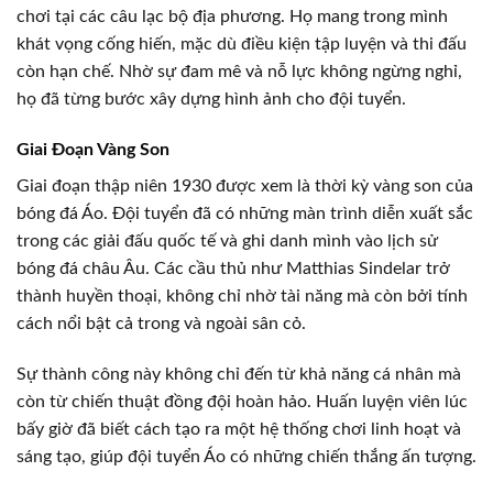
chơi tại các câu lạc bộ địa phương. Họ mang trong mình
khát vọng cống hiến, mặc dù điều kiện tập luyện và thi đấu
còn hạn chế. Nhờ sự đam mê và nỗ lực không ngừng nghỉ,
họ đã từng bước xây dựng hình ảnh cho đội tuyển.
Giai Đoạn Vàng Son
Giai đoạn thập niên 1930 được xem là thời kỳ vàng son của
bóng đá Áo. Đội tuyển đã có những màn trình diễn xuất sắc
trong các giải đấu quốc tế và ghi danh mình vào lịch sử
bóng đá châu Âu. Các cầu thủ như Matthias Sindelar trở
thành huyền thoại, không chỉ nhờ tài năng mà còn bởi tính
cách nổi bật cả trong và ngoài sân cỏ.
Sự thành công này không chỉ đến từ khả năng cá nhân mà
còn từ chiến thuật đồng đội hoàn hảo. Huấn luyện viên lúc
bấy giờ đã biết cách tạo ra một hệ thống chơi linh hoạt và
sáng tạo, giúp đội tuyển Áo có những chiến thắng ấn tượng.