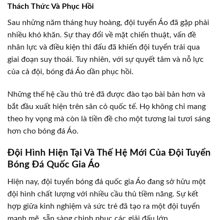
Thách Thức Và Phục Hồi
Sau những năm tháng huy hoàng, đội tuyển Áo đã gặp phải
nhiều khó khăn. Sự thay đổi về mặt chiến thuật, vấn đề
nhân lực và điều kiện thi đấu đã khiến đội tuyển trải qua
giai đoạn suy thoái. Tuy nhiên, với sự quyết tâm và nỗ lực
của cả đội, bóng đá Áo dần phục hồi.
Những thế hệ cầu thủ trẻ đã được đào tạo bài bản hơn và
bắt đầu xuất hiện trên sân cỏ quốc tế. Họ không chỉ mang
theo hy vọng mà còn là tiền đề cho một tương lai tươi sáng
hơn cho bóng đá Áo.
Đội Hình Hiện Tại Và Thế Hệ Mới Của Đội Tuyển
Bóng Đá Quốc Gia Áo
Hiện nay, đội tuyển bóng đá quốc gia Áo đang sở hữu một
đội hình chất lượng với nhiều cầu thủ tiềm năng. Sự kết
hợp giữa kinh nghiệm và sức trẻ đã tạo ra một đội tuyển
mạnh mẽ, sẵn sàng chinh phục các giải đấu lớn.