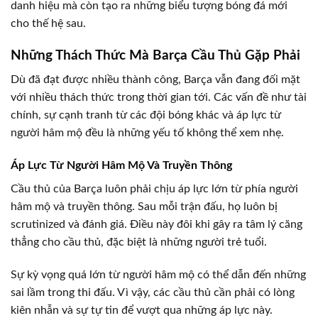
danh hiệu mà còn tạo ra những biểu tượng bóng đá mới
cho thế hệ sau.
Những Thách Thức Mà Barça Cầu Thủ Gặp Phải
Dù đã đạt được nhiều thành công, Barça vẫn đang đối mặt
với nhiều thách thức trong thời gian tới. Các vấn đề như tài
chính, sự cạnh tranh từ các đội bóng khác và áp lực từ
người hâm mộ đều là những yếu tố không thể xem nhẹ.
Áp Lực Từ Người Hâm Mộ Và Truyền Thông
Cầu thủ của Barça luôn phải chịu áp lực lớn từ phía người
hâm mộ và truyền thông. Sau mỗi trận đấu, họ luôn bị
scrutinized và đánh giá. Điều này đôi khi gây ra tâm lý căng
thẳng cho cầu thủ, đặc biệt là những người trẻ tuổi.
Sự kỳ vọng quá lớn từ người hâm mộ có thể dẫn đến những
sai lầm trong thi đấu. Vì vậy, các cầu thủ cần phải có lòng
kiên nhẫn và sự tự tin để vượt qua những áp lực này.