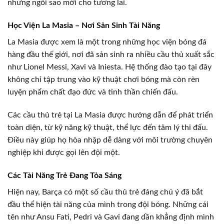
những ngôi sao mới cho tương lai.
Học Viện La Masia – Nơi Sản Sinh Tài Năng
La Masia được xem là một trong những học viện bóng đá
hàng đầu thế giới, nơi đã sản sinh ra nhiều cầu thủ xuất sắc
như Lionel Messi, Xavi và Iniesta. Hệ thống đào tạo tại đây
không chỉ tập trung vào kỹ thuật chơi bóng mà còn rèn
luyện phẩm chất đạo đức và tinh thần chiến đấu.
Các cầu thủ trẻ tại La Masia được hướng dẫn để phát triển
toàn diện, từ kỹ năng kỹ thuật, thể lực đến tâm lý thi đấu.
Điều này giúp họ hòa nhập dễ dàng với môi trường chuyên
nghiệp khi được gọi lên đội một.
Các Tài Năng Trẻ Đang Tỏa Sáng
Hiện nay, Barça có một số cầu thủ trẻ đáng chú ý đã bắt
đầu thể hiện tài năng của mình trong đội bóng. Những cái
tên như Ansu Fati, Pedri và Gavi đang dần khẳng định mình