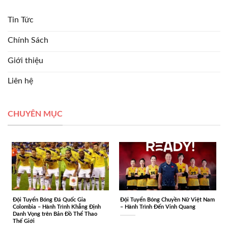
Tin Tức
Chính Sách
Giới thiệu
Liên hệ
CHUYÊN MỤC
Đội Tuyển Bóng Đá Quốc Gia
Đội Tuyển Bóng Chuyền Nữ Việt Nam
Colombia – Hành Trình Khẳng Định
– Hành Trình Đến Vinh Quang
Danh Vọng trên Bản Đồ Thể Thao
Thế Giới