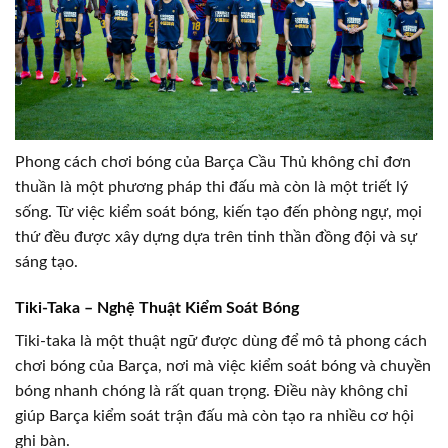
Phong cách chơi bóng của Barça Cầu Thủ không chỉ đơn
thuần là một phương pháp thi đấu mà còn là một triết lý
sống. Từ việc kiểm soát bóng, kiến tạo đến phòng ngự, mọi
thứ đều được xây dựng dựa trên tinh thần đồng đội và sự
sáng tạo.
Tiki-Taka – Nghệ Thuật Kiểm Soát Bóng
Tiki-taka là một thuật ngữ được dùng để mô tả phong cách
chơi bóng của Barça, nơi mà việc kiểm soát bóng và chuyền
bóng nhanh chóng là rất quan trọng. Điều này không chỉ
giúp Barça kiểm soát trận đấu mà còn tạo ra nhiều cơ hội
ghi bàn.