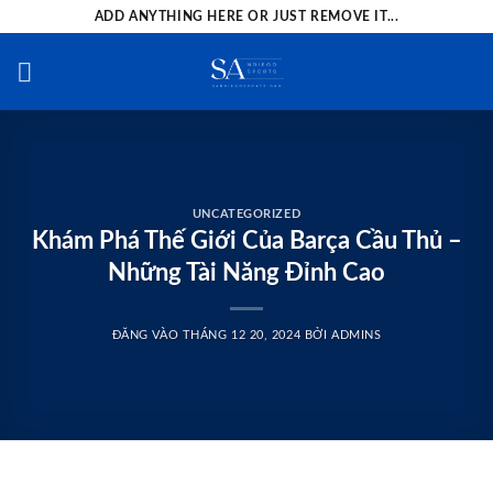
Bỏ
ADD ANYTHING HERE OR JUST REMOVE IT...
qua
nội
dung
UNCATEGORIZED
Khám Phá Thế Giới Của Barça Cầu Thủ –
Những Tài Năng Đỉnh Cao
ĐĂNG VÀO
THÁNG 12 20, 2024
BỞI
ADMINS