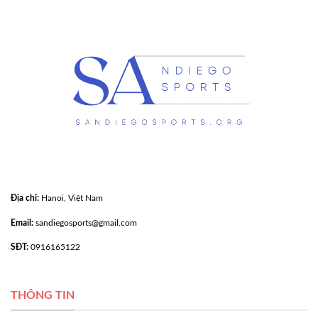
Địa chỉ:
Hanoi, Việt Nam
Email:
sandiegosports@gmail.com
SĐT:
0916165122
THÔNG TIN