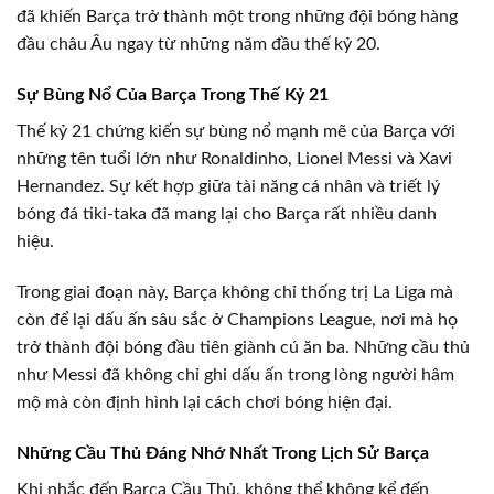
đã khiến Barça trở thành một trong những đội bóng hàng
đầu châu Âu ngay từ những năm đầu thế kỷ 20.
Sự Bùng Nổ Của Barça Trong Thế Kỷ 21
Thế kỷ 21 chứng kiến sự bùng nổ mạnh mẽ của Barça với
những tên tuổi lớn như Ronaldinho, Lionel Messi và Xavi
Hernandez. Sự kết hợp giữa tài năng cá nhân và triết lý
bóng đá tiki-taka đã mang lại cho Barça rất nhiều danh
hiệu.
Trong giai đoạn này, Barça không chỉ thống trị La Liga mà
còn để lại dấu ấn sâu sắc ở Champions League, nơi mà họ
trở thành đội bóng đầu tiên giành cú ăn ba. Những cầu thủ
như Messi đã không chỉ ghi dấu ấn trong lòng người hâm
mộ mà còn định hình lại cách chơi bóng hiện đại.
Những Cầu Thủ Đáng Nhớ Nhất Trong Lịch Sử Barça
Khi nhắc đến Barça Cầu Thủ, không thể không kể đến