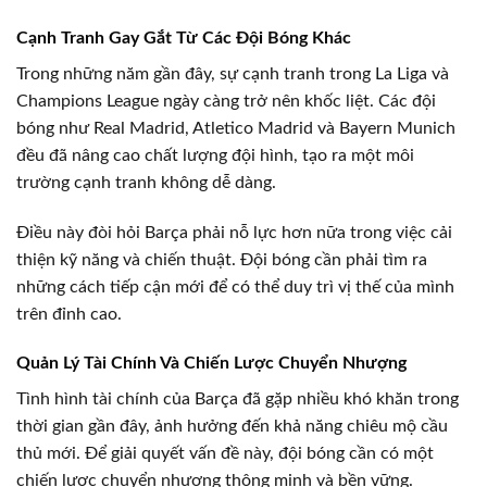
Cạnh Tranh Gay Gắt Từ Các Đội Bóng Khác
Trong những năm gần đây, sự cạnh tranh trong La Liga và
Champions League ngày càng trở nên khốc liệt. Các đội
bóng như Real Madrid, Atletico Madrid và Bayern Munich
đều đã nâng cao chất lượng đội hình, tạo ra một môi
trường cạnh tranh không dễ dàng.
Điều này đòi hỏi Barça phải nỗ lực hơn nữa trong việc cải
thiện kỹ năng và chiến thuật. Đội bóng cần phải tìm ra
những cách tiếp cận mới để có thể duy trì vị thế của mình
trên đỉnh cao.
Quản Lý Tài Chính Và Chiến Lược Chuyển Nhượng
Tình hình tài chính của Barça đã gặp nhiều khó khăn trong
thời gian gần đây, ảnh hưởng đến khả năng chiêu mộ cầu
thủ mới. Để giải quyết vấn đề này, đội bóng cần có một
chiến lược chuyển nhượng thông minh và bền vững.