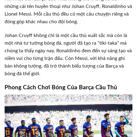
những cái tên huyền thoại như Johan Cruyff, Ronaldinho và
Lionel Messi. Mỗi cầu thủ đều có một câu chuyện riêng và
đóng góp khác nhau cho đội bóng.
Johan Cruyff không chỉ là một cầu thủ xuất sắc mà còn là
một nhà tư tưởng bóng đá, người đã tạo ra “tiki-taka” mà
chúng ta thấy ngày nay. Ronaldinho đem đến sự sáng tạo và
niềm vui cho từng trận đấu. Còn Messi, với khả năng ghi
bàn không tưởng, đã trở thành biểu tượng của Barça và
bóng đá thế giới.
Phong Cách Chơi Bóng Của Barça Cầu Thủ